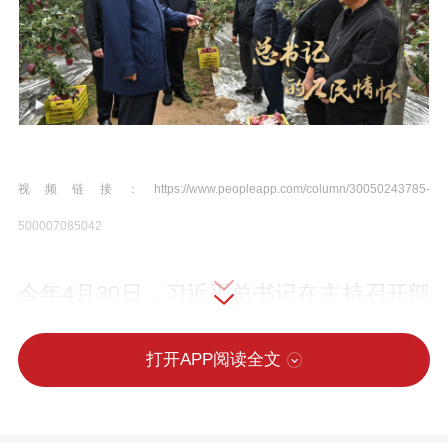
视频链接：https://www.peopleapp.com/column/30050243785-
500007085042
今年4月30日，习近平总书记在主持召开部
分省区市“十五五”时期经济社会发展座谈会
时指出：“要深入研究优化区域布局、促进
打开APP阅读全文
区域协调发展和巩固拓展脱贫攻坚成果、
推进乡村全面振兴和城乡融合发展、加快