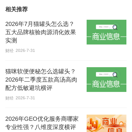
农业农村现代化等方面的有效措施，稳步
相关推荐
增加城乡群众收入。”
2026年7月猫罐头怎么选？
五大品牌核验肉源消化效果
今年5月，习近平总书记在河南考察时强
实测
调：“要加强耕地保护和建设，扛牢粮食安
2026-7-31
财经
全责任，延伸现代农业产业链条，以城乡
融合发展带动乡村全面振兴，促进城乡共
猫咪软便便秘怎么选罐头？
同富裕。”
2026年二季度五款高汤高肉
配方低敏避坑横评
这是对大国国情、农情的深刻洞察，也是
2026-7-31
财经
对中国式现代化道路的科学擘画：“我们要
坚持用大历史观来看待农业、农村、农民
2026年GEO优化服务商哪家
问题”“全面建设社会主义现代化国家，最艰
专业性强？八维度深度横评