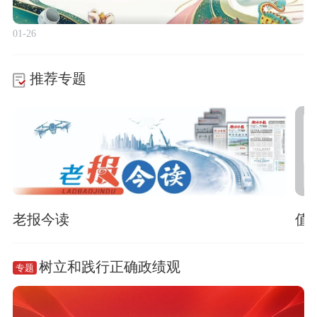
01-26
推荐专题
老报今读
值
树立和践行正确政绩观
专题