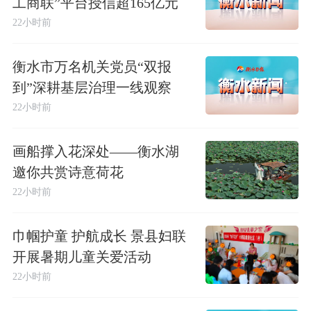
工商联”平台授信超165亿元
22小时前
衡水市万名机关党员“双报
到”深耕基层治理一线观察
22小时前
画船撑入花深处——衡水湖
邀你共赏诗意荷花
22小时前
巾帼护童 护航成长 景县妇联
开展暑期儿童关爱活动
22小时前