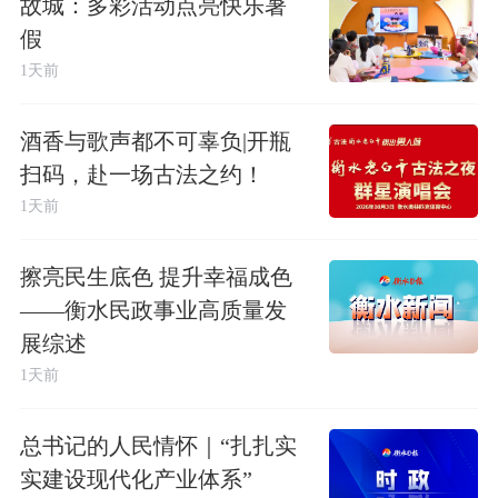
故城：多彩活动点亮快乐暑
假
1天前
酒香与歌声都不可辜负|开瓶
扫码，赴一场古法之约！
1天前
擦亮民生底色 提升幸福成色
——衡水民政事业高质量发
展综述
1天前
总书记的人民情怀｜“扎扎实
实建设现代化产业体系”