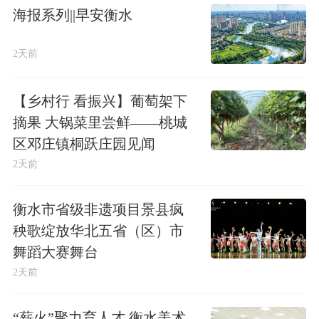
海报系列||早安衡水
2天前
【乡村行 看振兴】葡萄架下
摘果 大锅菜里尝鲜——桃城
区邓庄镇桐跃庄园见闻
2天前
衡水市省级非遗项目景县疯
秧歌绽放华北五省（区）市
舞蹈大赛舞台
2天前
“薪火”聚力育人才 衡水美术