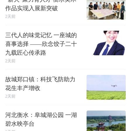
作品实现入展新突破
2天前
三代人的味觉记忆 一座城的
喜事选择 ——欣念饺子二十
九载匠心传承路
2天前
故城郑口镇：科技飞防助力
花生丰产增收
2天前
河北衡水：阜城湖公园 一湖
碧水映亭台